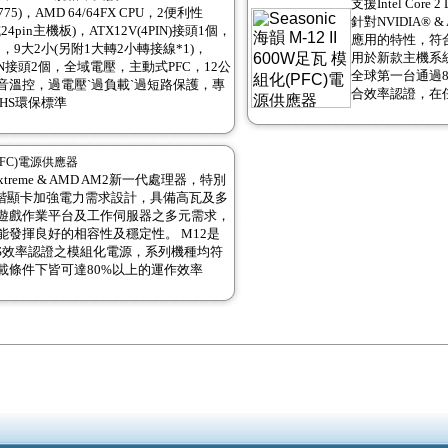
支援Intel Core
GA 775)，AMD 64/64FX CPU，2便利性
針對NVIDIA®
n或24pin主機板)，ATX12V(4PIN)接頭1個，
應用的特性，符
接頭1個，9大2小(另附1大轉2小轉接線*1)，
用於新款主機系
6PIN接頭2個，全域電壓，主動式PFC，12公
全球第一台通過8
音溫控，過電壓`過負載`過短路保護，專
合效率認證，在
HS環保標準
化(PFC)電源供應器
o/ Extreme & AMD AM2新一代處理器，特別
ATI高階顯卡加強電力需求設計，具備高瓦及多
遊戲作業平台及工作伺服器之多元需求，
發揮良好的相容性及穩定性。 M12是
US效率認證之模組化電源，系列機種均符
載條件下皆可達80%以上的運作效率