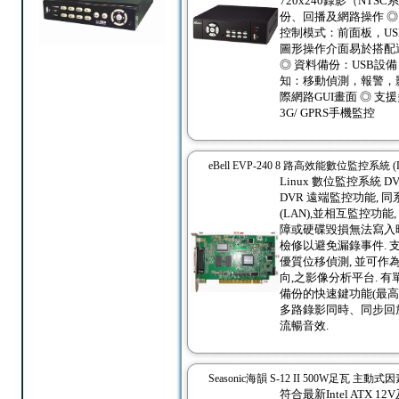
720x240錄影（NT
份、回播及網路操作 ◎
控制模式：前面板，US
圖形操作介面易於搭配選
◎ 資料備份：USB設備
知：移動偵測，報警，影
際網路GUI畫面 ◎ 支
3G/ GPRS手機監控
eBell EVP-240 8 路高效能數位監控系統 (
Linux 數位監控系統 
DVR 遠端監控功能, 
(LAN),並相互監控功
障或硬碟毀損無法寫入
檢修以避免漏錄事件. 支援
優質位移偵測, 並可作
向,之影像分析平台. 有
備份的快速鍵功能(最高1
多路錄影同時、同步回
流暢音效.
Seasonic海韻 S-12 II 500W足瓦 主
符合最新Intel ATX 12V及