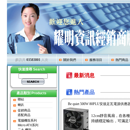
參訪共
03583801
人次
關於我們
服務項目
熱門商品
快速搜尋 Search
最新消息
熱門產品
產品類別 Products
聯結
Be quiet 500W 80PLU安規足瓦電源供應
喇叭
促銷商品
搭配商品
12cm靜音風扇，在各
電腦機殼系列
持續穩定輸出，可滿足
Micro ATX系列
二大 機殼