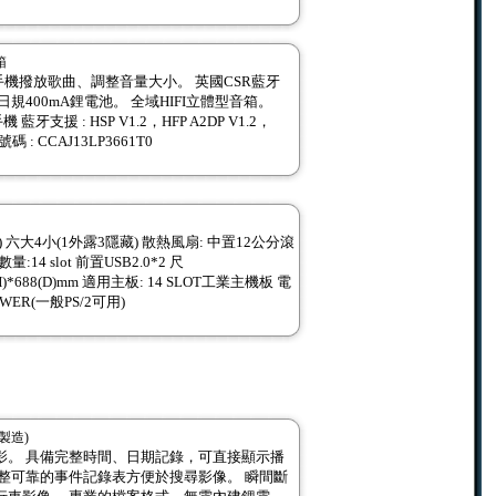
箱
用手機撥放歌曲、調整音量大小。 英國CSR藍牙
效日規400mA鋰電池。 全域HIFI立體型音箱。
機 藍牙支援 : HSP V1.2，HFP A2DP V1.2，
碼 : CCAJ13LP3661T0
 六大4小(1外露3隱藏) 散熱風扇: 中置12公分滾
:14 slot 前置USB2.0*2 尺
(H)*688(D)mm 適用主板: 14 SLOT工業主機板 電
WER(一般PS/2可用)
製造)
影。 具備完整時間、日期記錄，可直接顯示播
完整可靠的事件記錄表方便於搜尋影像。 瞬間斷