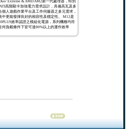
 2 Duo/ Extreme & AMD AM2新一代處理器，特別
 & ATI高階顯卡加強電力需求設計，具備高瓦及多
合個人遊戲作業平台及工作伺服器之多元需求，
統中更能發揮良好的相容性及穩定性。 M12是
0PLUS效率認證之模組化電源，系列機種均符
任何負載條件下皆可達80%以上的運作效率