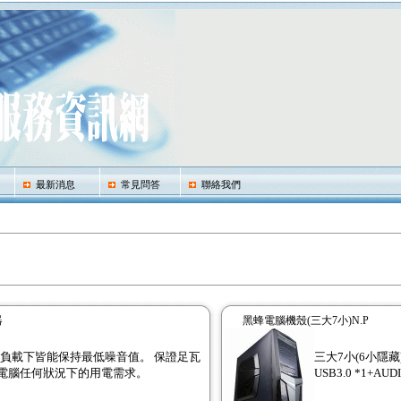
最新消息
常見問答
聯絡我們
器
黑蜂電腦機殼(三大7小)N.P
種負載下皆能保持最低噪音值。 保證足瓦
三大7小(6小隱藏) 適
電腦任何狀況下的用電需求。
USB3.0 *1+AUD