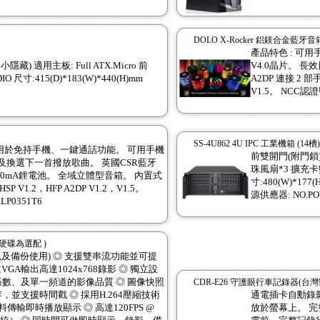
DOLO X-Rocker 鋁鎂合金藍牙音
產品特色 : 可
藏) 適用主板: Full ATX.Micro 前
V4.0晶片。 長
DIO 尺寸:415(D)*183(W)*440(H)mm
A2DP 連接 2 部手
V1.5。 NCC認證號
SS-4U862 4U IPC 工業機箱 (14槽)
機用於免持手機、一鍵通話功能。 可用手機
前雙開門(附門鎖)
換選下一首撥放歌曲。 英國CSR藍牙
珠風扇*3 擴充卡數量
400mA鋰電池。 全域立體型音箱。 內置式
寸:480(W)*177
V1.2，HFP A2DP V1.2，V1.5。
源供應器: NO.PO
LP0351T6
( 硬碟為選配 )
鼠及備份使用) ◎ 支援雙串流功能並可提
GA輸出高達1024x768錄影 ◎ 獨立設
張數、及單一頻道的影像品質 ◎ 圖像快照
CDR-E26 守護眼行車記錄器(台灣
，並支援時間戳 ◎ 採用H.264壓縮技術
通電插卡自勳錄
傳輸即時播放顯示 ◎ 高達120FPS @
放於螢幕上。 