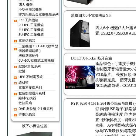
四大 機殼
小型伺服器機殼
聯力鋁鎂合金電腦機殼系列
黑風四大6小電腦機殼N.P
IPC 工業機箱
2U-IPC 工業機箱
四大6小 機殼(2大外露 6小隱
4U-IPC 工業機箱
置:USB2.0+USB3.0 AU
3U-IPC 工業機箱
電源供應器
工業機櫃 15U~41U(標準型
儀器櫃網路櫃 )
機櫃選購配件
DOLO X-Rocker 藍牙音箱
6U~10U壁掛式工業機櫃
產品特色 : 可連接手
鍵盤&滑鼠系列
控制藍牙音箱音量大小及
鍵盤
V3.0晶片。 長效日規
UPS 不斷電系統
抗噪麥克風。 藍牙支援HSP 
線材類
NCC認證號碼 : CCAJ13
電腦連接線系列
數位監控通用耗材
線材/切換器
散熱風扇
RYK-9230 4 CH H.264 數位錄放放影機 
◎ 兩個USB端子(供滑
DVR 數位監控主機系列
高網絡傳輸速度 ◎ 內建V
行車記錄器
置: 影像解析度，錄影
功能、AVI檔案格式儲存
以下小廣告位置
做為DVR錄影及網路資料