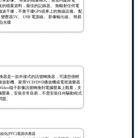
行車影像。 專業的檔案格式，無需內建鋰電
改的檔案資料，最佳的記錄器。 無幅射任何電
波干擾，不會干擾GPS或車上的無線設備。 配
B 變壓器5V。 USB 電源線。 影像輸出線。 簡易
品光碟
訊號轉換器是一款外接式的訊號轉換器，可讓您很輕
放影機、家用VCD/DVD播放機或電視遊樂器
S-Video端子影像訊號轉換到電腦螢幕上觀看，支
電腦螢幕，安裝非常容易，不需安裝任何驅動程式
問題。
足瓦 模組化(PFC)電源供應器