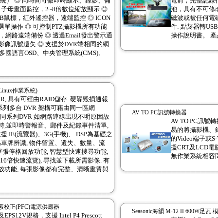
SC系統） ◎ 同時間可做即時顯示、錄影、備
電前，完整記錄
 子母畫面監控，2~8倍數位縮放顯示 ◎
池，具有不可修
B鼠標，紅外遙控器，遠端監控 ◎ ICON
磁波或被任何電磁
單操作 ◎ 可控制PTZ攝影機所有功能
件: 點菸器轉US
，網路遠端備份 ◎ 透過Email發出警示通
操作說明書。 產
像訊號遺失 ◎ 支援於DVR端相同的網
援多國語言OSD、中央管理系統(CMS)、
Linux作業系統)
DVR, 具有可經由RAID儲存. 硬碟毀損通報
同系列多台 DVR 架構可藉由同一區網
AV TO PC訊號轉換器
能, 同系列DVR 如網路連線出現不明原因故
AV TO PC
時,並即時警報音、郵件及紀錄事件清單,
易的將攝影機、錄
 IE(流覽器)、3G(手機)、 DSP為基礎之
的Video端子或
為車牌辨識, 物件留置、遺失、數量、流
援CRT及LCD
單張停格回放功能, 智慧型快速搜尋功能,
無作業系統相容
6倍快速流覽), 尋找並下載所需影像. 有
放功能, 每張影像都有完整、清晰畫質與
動式因素校正(PFC)電源供應器
Seasonic海韻 M-12 II 600W
EPS12V規格，支援 Intel P4 Prescott