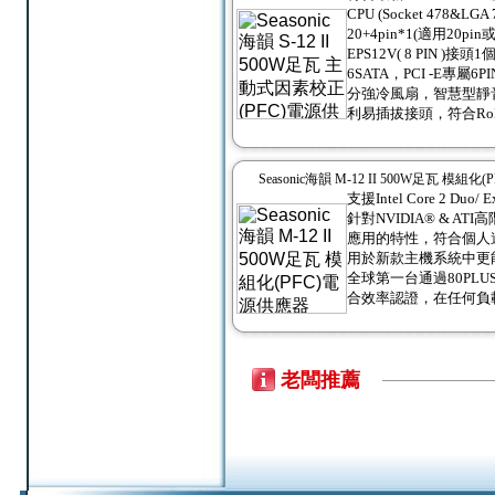
CPU (Socket 478&L
20+4pin*1(適用20pi
EPS12V( 8 PIN )
6SATA，PCI -E專屬
分強冷風扇，智慧型靜
利易插拔接頭，符合Ro
Seasonic海韻 M-12 II 500W足瓦 模組
支援Intel Core 2 Du
針對NVIDIA® & 
應用的特性，符合個人
用於新款主機系統中更能
全球第一台通過80PL
合效率認證，在任何負
老闆推薦