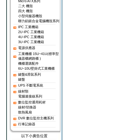
Micro ATX系列
二大 機殼
四大 機殼
小型伺服器機殼
聯力鋁鎂合金電腦機殼系列
IPC 工業機箱
2U-IPC 工業機箱
4U-IPC 工業機箱
3U-IPC 工業機箱
電源供應器
工業機櫃 15U~41U(標準型
儀器櫃網路櫃 )
機櫃選購配件
6U~10U壁掛式工業機櫃
鍵盤&滑鼠系列
鍵盤
UPS 不斷電系統
線材類
電腦連接線系列
數位監控通用耗材
線材/切換器
散熱風扇
DVR 數位監控主機系列
行車記錄器
以下小廣告位置