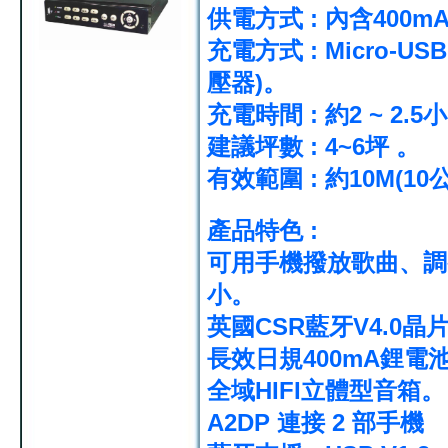
供電方式 : 內含400m
充電方式 : Micro-US
壓器)。
充電時間 : 約2 ~ 2.5
建議坪數 : 4~6坪 。
有效範圍 : 約10M(10
產品特色 :
可用手機撥放歌曲、調
小。
英國CSR藍牙V4.0晶
長效日規400mA鋰電
全域HIFI立體型音箱。
A2DP 連接 2 部手機