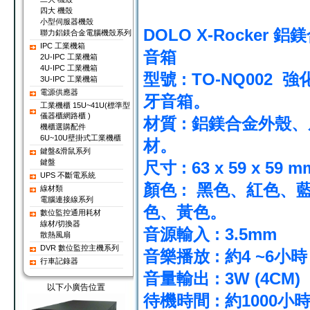
四大 機殼
小型伺服器機殼
DOLO X-Rocker 
聯力鋁鎂合金電腦機殼系列
IPC 工業機箱
音箱
2U-IPC 工業機箱
4U-IPC 工業機箱
型號 : TO-NQ002 
3U-IPC 工業機箱
電源供應器
牙音箱。
工業機櫃 15U~41U(標準型
儀器櫃網路櫃 )
材質 : 鋁鎂合金外殼
機櫃選購配件
6U~10U壁掛式工業機櫃
材。
鍵盤&滑鼠系列
鍵盤
尺寸 : 63 x 59 x 59 
UPS 不斷電系統
顏色 : 黑色、紅色、
線材類
電腦連接線系列
色、黃色。
數位監控通用耗材
線材/切換器
音源輸入 : 3.5mm
散熱風扇
DVR 數位監控主機系列
音樂播放 : 約4 ~6小時
行車記錄器
音量輸出 : 3W (4CM)
以下小廣告位置
待機時間 : 約1000小