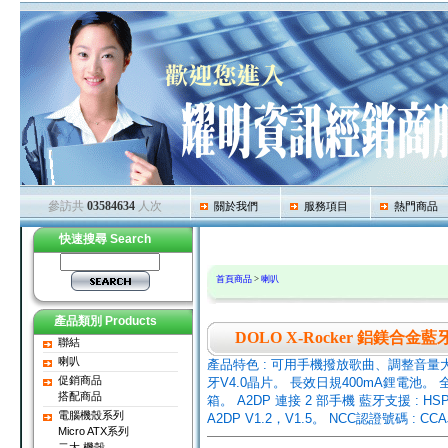
參訪共
03584634
人次
關於我們
服務項目
熱門商品
快速搜尋 Search
首頁商品
>
喇叭
產品類別 Products
DOLO X-Rocker 鋁鎂合金
聯結
喇叭
產品特色 : 可用手機撥放歌曲、調整音量大
促銷商品
牙V4.0晶片。 長效日規400mA鋰電池。 
搭配商品
箱。 A2DP 連接 2 部手機 藍牙支援 : HSP
電腦機殼系列
A2DP V1.2，V1.5。 NCC認證號碼 : CCAJ
Micro ATX系列
二大 機殼