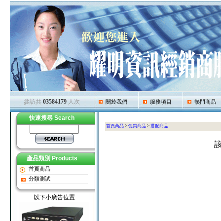
參訪共
03584179
人次
關於我們
服務項目
熱門商品
快速搜尋 Search
首頁商品
>
促銷商品
>
搭配商品
產品類別 Products
首頁商品
分類測試
以下小廣告位置