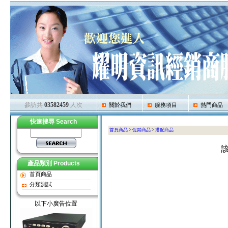
參訪共
03582459
人次
關於我們
服務項目
熱門商品
快速搜尋 Search
首頁商品
>
促銷商品
>
搭配商品
產品類別 Products
首頁商品
分類測試
以下小廣告位置