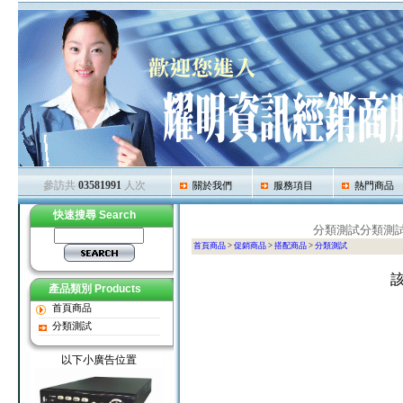
參訪共
03581991
人次
關於我們
服務項目
熱門商品
快速搜尋 Search
分類測試分類測
首頁商品
>
促銷商品
>
搭配商品
>
分類測試
產品類別 Products
首頁商品
分類測試
以下小廣告位置