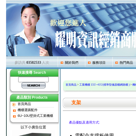
參訪共
03582533
人次
關於我們
服務項目
熱門商品
快速搜尋 Search
首頁商品
>
工業機櫃 15U~41U(標準型儀器櫃網路櫃 )
>
機
產品類別 Products
支架
首頁商品
機櫃選購配件
6U~10U壁掛式工業機櫃
產品優點及適用方式:
以下小廣告位置
需配合支撐板使用